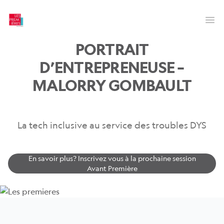
Les Premières
Op
PORTRAIT
D’ENTREPRENEUSE –
MALORRY GOMBAULT
La tech inclusive au service des troubles DYS
En savoir plus? Inscrivez vous à la prochaine session
Avant Première